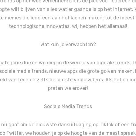
trends op het web verkennen! Dit is de plek voor iedereen di
gte wilt blijven van alles wat er gaande is op het internet.
e memes die iedereen aan het lachen maken, tot de meest
technologische innovaties, wij hebben het allemaal!
Wat kun je verwachten?
categorie duiken we diep in de wereld van digitale trends. 
 sociale media trends, nieuwe apps die grote golven maken, 
eld van tech en zelfs de laatste virale video’s. Als het onlin
praten we erover!
Sociale Media Trends
 nu gaat om de nieuwste dansuitdaging op TikTok of een t
op Twitter, we houden je op de hoogte van de meest spra