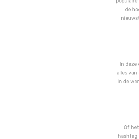
populaire 
de hoo
nieuwst
In deze 
alles van
in de wer
Of het
hashtag 