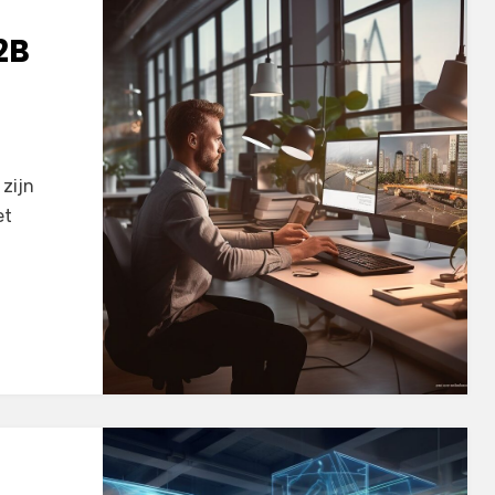
2B
zijn
et