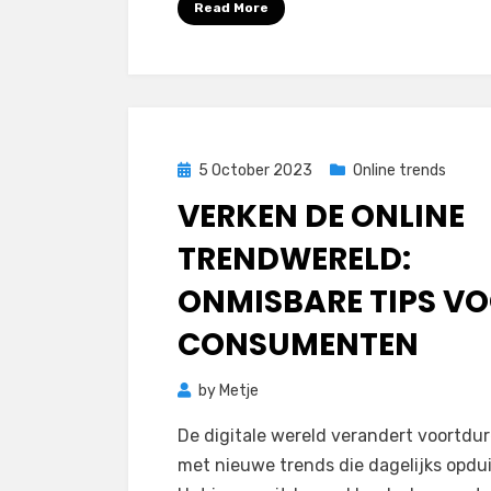
Read More
Posted
5 October 2023
Online trends
on
VERKEN DE ONLINE
TRENDWERELD:
ONMISBARE TIPS V
CONSUMENTEN
by
Metje
De digitale wereld verandert voortdu
met nieuwe trends die dagelijks opdu