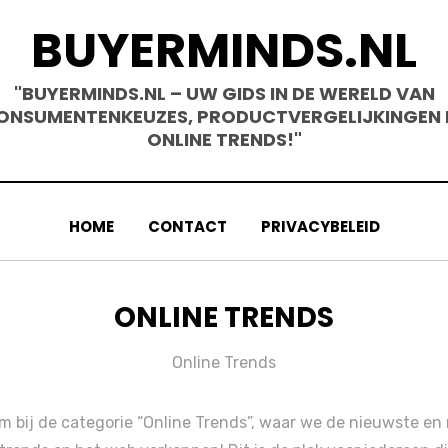
BUYERMINDS.NL
"BUYERMINDS.NL – UW GIDS IN DE WERELD VAN
ONSUMENTENKEUZES, PRODUCTVERGELIJKINGEN 
ONLINE TRENDS!"
HOME
CONTACT
PRIVACYBELEID
CATEGORY
:
ONLINE TRENDS
Online Trends
m bij de categorie “Online Trends”, waar we de nieuwste en