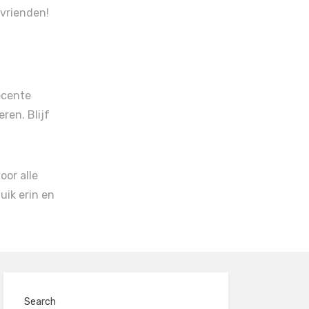
 vrienden!
ecente
ren. Blijf
or alle
uik erin en
Search