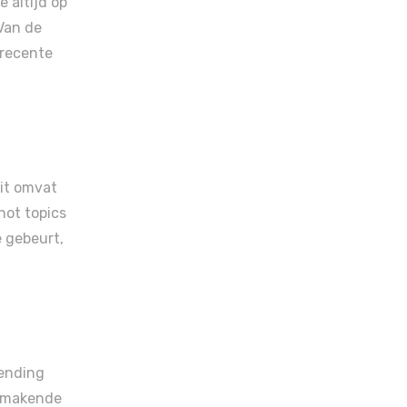
e altijd op
 Van de
 recente
Dit omvat
hot topics
e gebeurt,
rending
akmakende