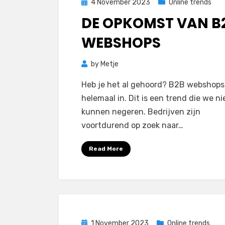
Posted
4 November 2023
Online trends
on
DE OPKOMST VAN B
WEBSHOPS
by
Metje
Heb je het al gehoord? B2B webshops 
helemaal in. Dit is een trend die we ni
kunnen negeren. Bedrijven zijn
voortdurend op zoek naar…
Read More
Posted
1 November 2023
Online trends