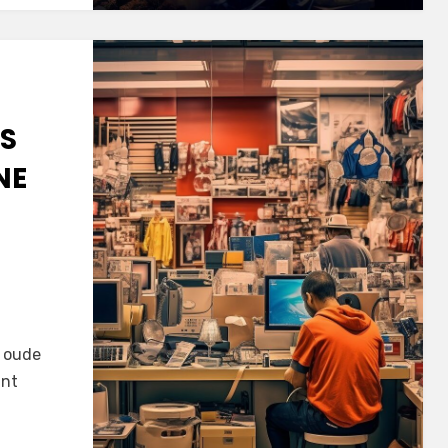
DS
NE
n oude
ant