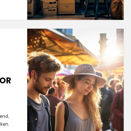
OOR
rend,
iken.