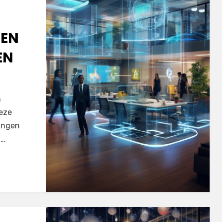
TEN
EN
n
deze
lingen
n…