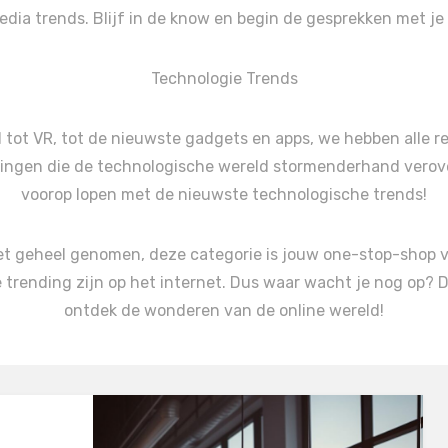
edia trends. Blijf in de know en begin de gesprekken met je
Technologie Trends
I tot VR, tot de nieuwste gadgets en apps, we hebben alle r
ingen die de technologische wereld stormenderhand verove
voorop lopen met de nieuwste technologische trends!
et geheel genomen, deze categorie is jouw one-stop-shop vo
 trending zijn op het internet. Dus waar wacht je nog op? D
ontdek de wonderen van de online wereld!