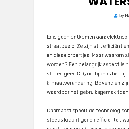
WATER
by
M
Er is geen ontkomen aan: elektrisch
straatbeeld. Ze zijn stil, efficiënt
en dieselbroertjes. Maar waarom zi
worden? Een belangrijk aspect is n
stoten geen CO₂ uit tijdens het rijd
klimaatverandering. Bovendien zij
waardoor het gebruiksgemak toen
Daarnaast speelt de technologisch
steeds krachtiger en efficiënter, w
voertuigen groeit. Waar je vroeger