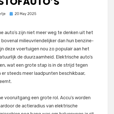
STOFAUTO’S
Posted
etje
20 May 2025
on
e auto’s zijn niet meer weg te denken uit het
 en bovenal milieuvriendelijker dan hun benzine-
jn deze voertuigen nou zo populair aan het
atuurlijk de duurzaamheid. Elektrische auto’s
en, wat een grote stap is in de strijd tegen
n er steeds meer laadpunten beschikbaar,
eemt.
e vooruitgang een grote rol. Accu’s worden
aardoor de actieradius van elektrische
 misschien nog bang was om halverwege je rit